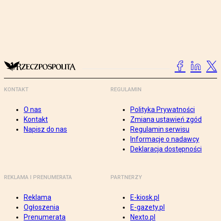
KONTAKT
REGULAMIN
O nas
Polityka Prywatności
Kontakt
Zmiana ustawień zgód
Napisz do nas
Regulamin serwisu
Informacje o nadawcy
Deklaracja dostępności
REKLAMA I PRENUMERATA
PARTNERZY
Reklama
E-kiosk.pl
Ogłoszenia
E-gazety.pl
Prenumerata
Nexto.pl