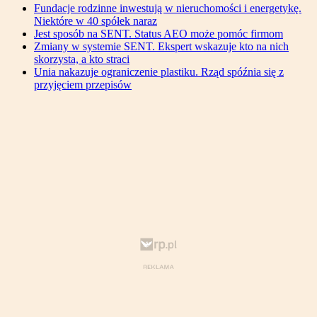
Fundacje rodzinne inwestują w nieruchomości i energetykę.
Niektóre w 40 spółek naraz
Jest sposób na SENT. Status AEO może pomóc firmom
Zmiany w systemie SENT. Ekspert wskazuje kto na nich
skorzysta, a kto straci
Unia nakazuje ograniczenie plastiku. Rząd spóźnia się z
przyjęciem przepisów