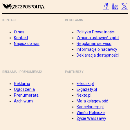
KONTAKT
REGULAMIN
O nas
Polityka Prywatności
Kontakt
Zmiana ustawień zgód
Napisz do nas
Regulamin serwisu
Informacje o nadawcy
Deklaracja dostępności
REKLAMA I PRENUMERATA
PARTNERZY
Reklama
E-kiosk.pl
Ogłoszenia
E-gazety.pl
Prenumerata
Nexto.pl
Archiwum
Mała księgowość
Kancelarierp.pl
Wieści Rolnicze
Życie Warszawy