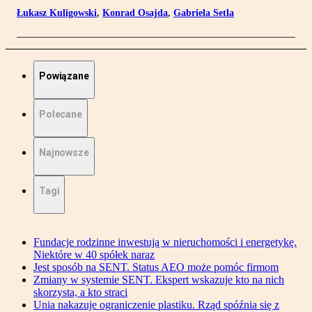
Łukasz Kuligowski
,
Konrad Osajda
,
Gabriela Setla
Powiązane
Polecane
Najnowsze
Tagi
Fundacje rodzinne inwestują w nieruchomości i energetykę.
Niektóre w 40 spółek naraz
Jest sposób na SENT. Status AEO może pomóc firmom
Zmiany w systemie SENT. Ekspert wskazuje kto na nich
skorzysta, a kto straci
Unia nakazuje ograniczenie plastiku. Rząd spóźnia się z