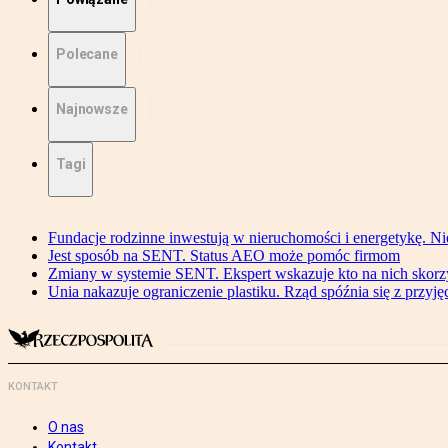
Polecane
Najnowsze
Tagi
Fundacje rodzinne inwestują w nieruchomości i energetykę. Ni
Jest sposób na SENT. Status AEO może pomóc firmom
Zmiany w systemie SENT. Ekspert wskazuje kto na nich skorzys
Unia nakazuje ograniczenie plastiku. Rząd spóźnia się z przyj
KONTAKT
O nas
Kontakt