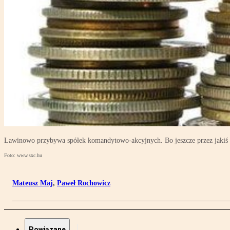
Lawinowo przybywa spółek komandytowo-akcyjnych. Bo jeszcze przez jakiś c
Foto: www.sxc.hu
Mateusz Maj
,
Paweł Rochowicz
Powiązane