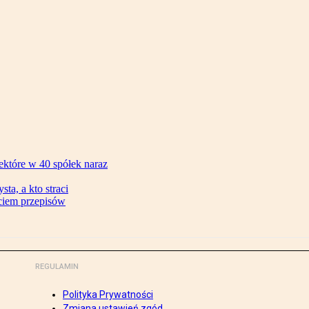
ektóre w 40 spółek naraz
ta, a kto straci
ęciem przepisów
REGULAMIN
Polityka Prywatności
Zmiana ustawień zgód