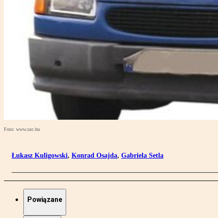
Foto: www.sxc.hu
Łukasz Kuligowski
,
Konrad Osajda
,
Gabriela Setla
Powiązane