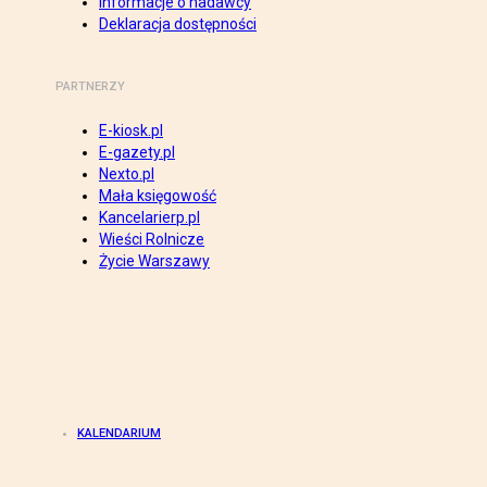
Informacje o nadawcy
Deklaracja dostępności
PARTNERZY
E-kiosk.pl
E-gazety.pl
Nexto.pl
Mała księgowość
Kancelarierp.pl
Wieści Rolnicze
Życie Warszawy
KALENDARIUM