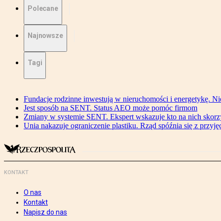
Polecane
Najnowsze
Tagi
Fundacje rodzinne inwestują w nieruchomości i energetykę. Ni
Jest sposób na SENT. Status AEO może pomóc firmom
Zmiany w systemie SENT. Ekspert wskazuje kto na nich skorzys
Unia nakazuje ograniczenie plastiku. Rząd spóźnia się z przyj
KONTAKT
O nas
Kontakt
Napisz do nas