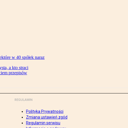
ektóre w 40 spółek naraz
ta, a kto straci
ęciem przepisów
REGULAMIN
Polityka Prywatności
Zmiana ustawień zgód
Regulamin serwisu