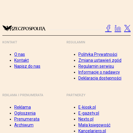
KONTAKT
REGULAMIN
O nas
Polityka Prywatności
Kontakt
Zmiana ustawień zgód
Napisz do nas
Regulamin serwisu
Informacje o nadawcy
Deklaracja dostępności
REKLAMA I PRENUMERATA
PARTNERZY
Reklama
E-kiosk.pl
Ogłoszenia
E-gazety.pl
Prenumerata
Nexto.pl
Archiwum
Mała księgowość
Kancelarierp.pl