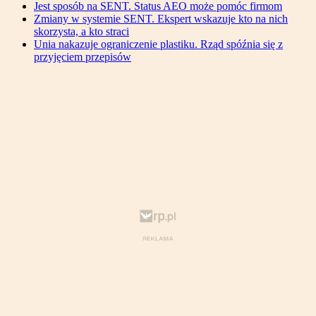
Jest sposób na SENT. Status AEO może pomóc firmom
Zmiany w systemie SENT. Ekspert wskazuje kto na nich
skorzysta, a kto straci
Unia nakazuje ograniczenie plastiku. Rząd spóźnia się z
przyjęciem przepisów