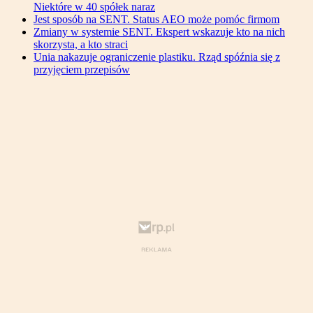
Niektóre w 40 spółek naraz
Jest sposób na SENT. Status AEO może pomóc firmom
Zmiany w systemie SENT. Ekspert wskazuje kto na nich
skorzysta, a kto straci
Unia nakazuje ograniczenie plastiku. Rząd spóźnia się z
przyjęciem przepisów