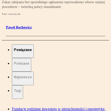
Zakaz zabijania bez uprzedniego ogłuszenia wprowadzono wbrew unijnej
procedurze – twierdzą polscy muzułmanie.
Foto: www.sxc.hu
Paweł Rochowicz
Powiązane
Polecane
Najnowsze
Tagi
Fundacje rodzinne inwestują w nieruchomości i energetykę.