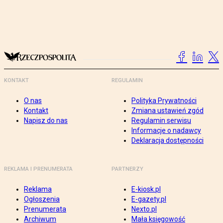
KONTAKT
REGULAMIN
O nas
Polityka Prywatności
Kontakt
Zmiana ustawień zgód
Napisz do nas
Regulamin serwisu
Informacje o nadawcy
Deklaracja dostępności
REKLAMA I PRENUMERATA
PARTNERZY
Reklama
E-kiosk.pl
Ogłoszenia
E-gazety.pl
Prenumerata
Nexto.pl
Archiwum
Mała księgowość