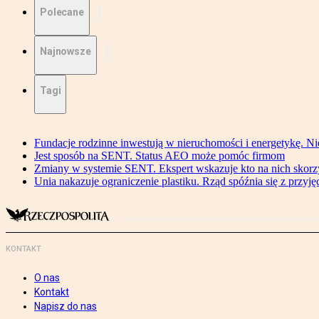
Polecane
Najnowsze
Tagi
Fundacje rodzinne inwestują w nieruchomości i energetykę. Ni
Jest sposób na SENT. Status AEO może pomóc firmom
Zmiany w systemie SENT. Ekspert wskazuje kto na nich skorzys
Unia nakazuje ograniczenie plastiku. Rząd spóźnia się z przyj
KONTAKT
O nas
Kontakt
Napisz do nas