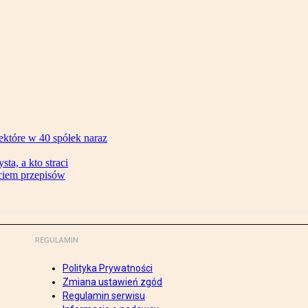
ektóre w 40 spółek naraz
ta, a kto straci
ęciem przepisów
REGULAMIN
Polityka Prywatności
Zmiana ustawień zgód
Regulamin serwisu