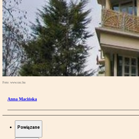
Foto: www.sxc.hu
Anna Macińska
Powiązane