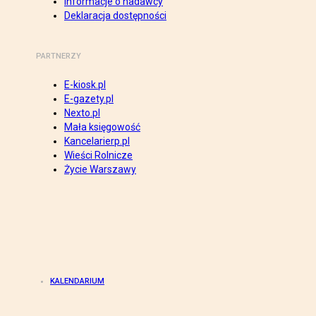
Informacje o nadawcy
Deklaracja dostępności
PARTNERZY
E-kiosk.pl
E-gazety.pl
Nexto.pl
Mała księgowość
Kancelarierp.pl
Wieści Rolnicze
Życie Warszawy
KALENDARIUM