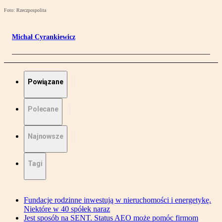
Foto: Rzeczpospolita
Michał Cyrankiewicz
Powiązane
Polecane
Najnowsze
Tagi
Fundacje rodzinne inwestują w nieruchomości i energetykę.
Niektóre w 40 spółek naraz
Jest sposób na SENT. Status AEO może pomóc firmom