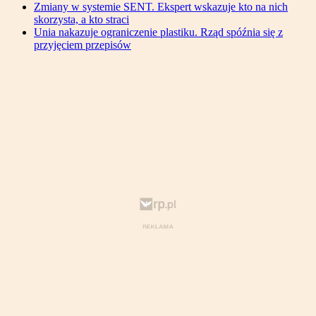
Zmiany w systemie SENT. Ekspert wskazuje kto na nich
skorzysta, a kto straci
Unia nakazuje ograniczenie plastiku. Rząd spóźnia się z
przyjęciem przepisów