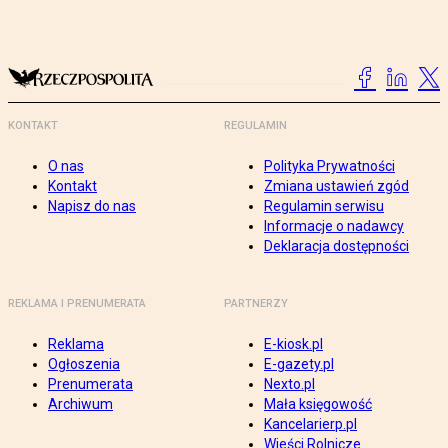
KONTAKT
REGULAMIN
O nas
Polityka Prywatności
Kontakt
Zmiana ustawień zgód
Napisz do nas
Regulamin serwisu
Informacje o nadawcy
Deklaracja dostępności
REKLAMA I PRENUMERATA
PARTNERZY
Reklama
E-kiosk.pl
Ogłoszenia
E-gazety.pl
Prenumerata
Nexto.pl
Archiwum
Mała księgowość
Kancelarierp.pl
Wieści Rolnicze