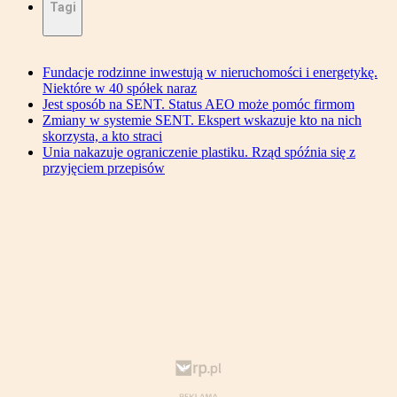
Tagi
Fundacje rodzinne inwestują w nieruchomości i energetykę.
Niektóre w 40 spółek naraz
Jest sposób na SENT. Status AEO może pomóc firmom
Zmiany w systemie SENT. Ekspert wskazuje kto na nich
skorzysta, a kto straci
Unia nakazuje ograniczenie plastiku. Rząd spóźnia się z
przyjęciem przepisów