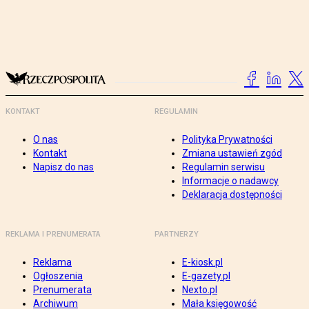
KONTAKT
REGULAMIN
O nas
Polityka Prywatności
Kontakt
Zmiana ustawień zgód
Napisz do nas
Regulamin serwisu
Informacje o nadawcy
Deklaracja dostępności
REKLAMA I PRENUMERATA
PARTNERZY
Reklama
E-kiosk.pl
Ogłoszenia
E-gazety.pl
Prenumerata
Nexto.pl
Archiwum
Mała księgowość