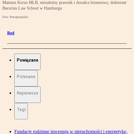
Mateusz Korus MLB, niezależny prawnik i doradca biznesowy, doktorant
Bucerius Law School w Hamburgu
Foto: Rzeczpospolita
Red
Powiązane
Polecane
Najnowsze
Tagi
Fundacje rodzinne inwestują w nieruchomości i energetykę.