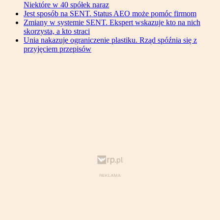
Niektóre w 40 spółek naraz
Jest sposób na SENT. Status AEO może pomóc firmom
Zmiany w systemie SENT. Ekspert wskazuje kto na nich
skorzysta, a kto straci
Unia nakazuje ograniczenie plastiku. Rząd spóźnia się z
przyjęciem przepisów