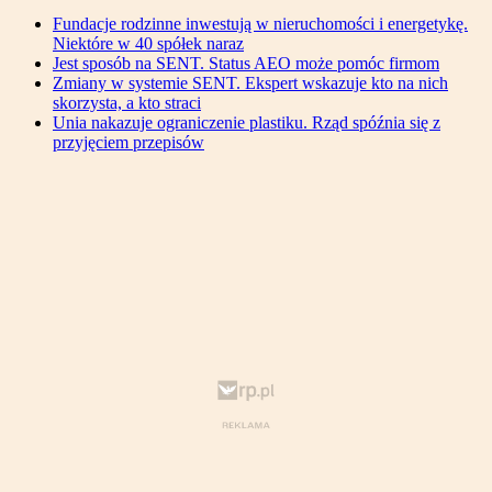
Fundacje rodzinne inwestują w nieruchomości i energetykę.
Niektóre w 40 spółek naraz
Jest sposób na SENT. Status AEO może pomóc firmom
Zmiany w systemie SENT. Ekspert wskazuje kto na nich
skorzysta, a kto straci
Unia nakazuje ograniczenie plastiku. Rząd spóźnia się z
przyjęciem przepisów