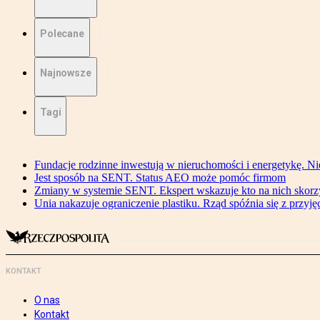
Polecane
Najnowsze
Tagi
Fundacje rodzinne inwestują w nieruchomości i energetykę. Ni
Jest sposób na SENT. Status AEO może pomóc firmom
Zmiany w systemie SENT. Ekspert wskazuje kto na nich skorzys
Unia nakazuje ograniczenie plastiku. Rząd spóźnia się z przyj
KONTAKT
O nas
Kontakt