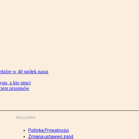
ektóre w 40 spółek naraz
ta, a kto straci
ęciem przepisów
REGULAMIN
Polityka Prywatności
Zmiana ustawień zgód