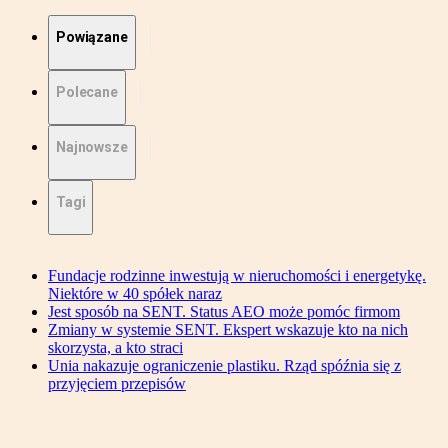
Powiązane
Polecane
Najnowsze
Tagi
Fundacje rodzinne inwestują w nieruchomości i energetykę.
Niektóre w 40 spółek naraz
Jest sposób na SENT. Status AEO może pomóc firmom
Zmiany w systemie SENT. Ekspert wskazuje kto na nich
skorzysta, a kto straci
Unia nakazuje ograniczenie plastiku. Rząd spóźnia się z
przyjęciem przepisów