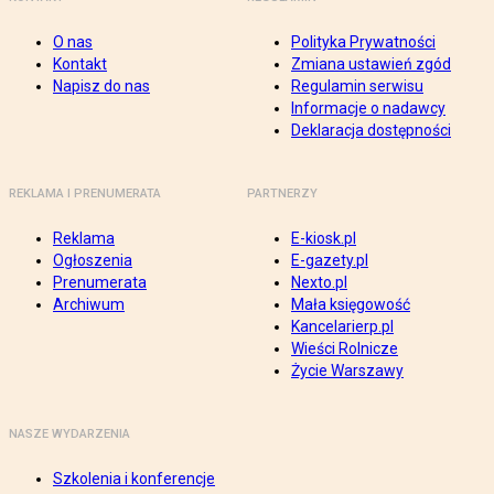
O nas
Polityka Prywatności
Kontakt
Zmiana ustawień zgód
Napisz do nas
Regulamin serwisu
Informacje o nadawcy
Deklaracja dostępności
REKLAMA I PRENUMERATA
PARTNERZY
Reklama
E-kiosk.pl
Ogłoszenia
E-gazety.pl
Prenumerata
Nexto.pl
Archiwum
Mała księgowość
Kancelarierp.pl
Wieści Rolnicze
Życie Warszawy
NASZE WYDARZENIA
Szkolenia i konferencje