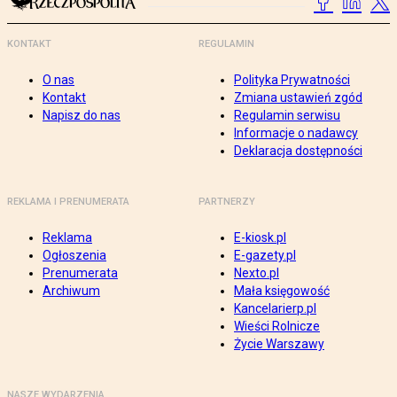
KONTAKT
REGULAMIN
O nas
Polityka Prywatności
Kontakt
Zmiana ustawień zgód
Napisz do nas
Regulamin serwisu
Informacje o nadawcy
Deklaracja dostępności
REKLAMA I PRENUMERATA
PARTNERZY
Reklama
E-kiosk.pl
Ogłoszenia
E-gazety.pl
Prenumerata
Nexto.pl
Archiwum
Mała księgowość
Kancelarierp.pl
Wieści Rolnicze
Życie Warszawy
NASZE WYDARZENIA