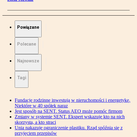
Powiązane
Polecane
Najnowsze
Tagi
Fundacje rodzinne inwestują w nieruchomości i energetykę.
Niektóre w 40 spółek naraz
Jest sposób na SENT. Status AEO może pomóc firmom
Zmiany w systemie SENT. Ekspert wskazuje kto na nich
skorzysta, a kto straci
Unia nakazuje ograniczenie plastiku. Rząd spóźnia się z
przyjęciem przepisów