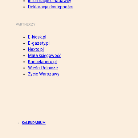
Informacje o nadawcy
Deklaracja dostępności
PARTNERZY
E-kiosk.pl
E-gazety.pl
Nexto.pl
Mała księgowość
Kancelarierp.pl
Wieści Rolnicze
Życie Warszawy
KALENDARIUM