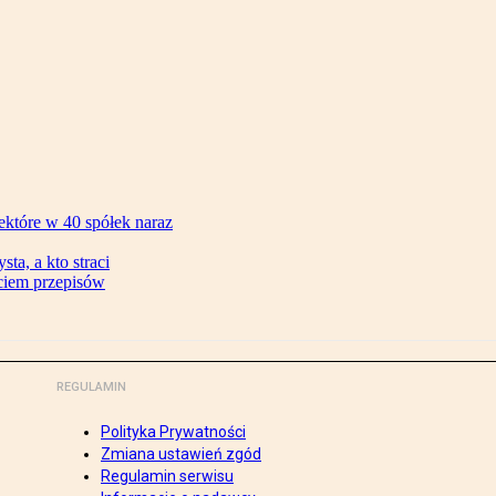
ektóre w 40 spółek naraz
ta, a kto straci
ęciem przepisów
REGULAMIN
Polityka Prywatności
Zmiana ustawień zgód
Regulamin serwisu