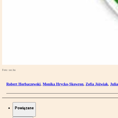
Foto: sxc.hu
Robert Horbaczewski
,
Monika Hrycko-Skowron
,
Zofia Jóźwiak
,
Juli
Powiązane