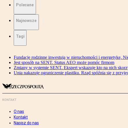
Polecane
Najnowsze
Tagi
Fundacje rodzinne inwestują w nieruchomości i energetykę. Ni
Jest sposób na SENT. Status AEO może pomóc firmom
Zmiany w systemie SENT. Ekspert wskazuje kto na nich skorzys
Unia nakazuje ograniczenie plastiku. Rząd spóźnia się z przyj
KONTAKT
O nas
Kontakt
Napisz do nas