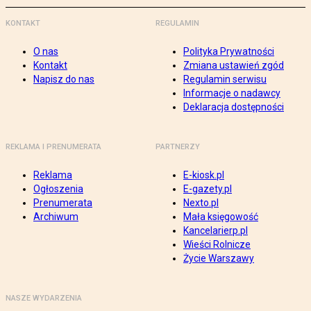
KONTAKT
REGULAMIN
O nas
Polityka Prywatności
Kontakt
Zmiana ustawień zgód
Napisz do nas
Regulamin serwisu
Informacje o nadawcy
Deklaracja dostępności
REKLAMA I PRENUMERATA
PARTNERZY
Reklama
E-kiosk.pl
Ogłoszenia
E-gazety.pl
Prenumerata
Nexto.pl
Archiwum
Mała księgowość
Kancelarierp.pl
Wieści Rolnicze
Życie Warszawy
NASZE WYDARZENIA