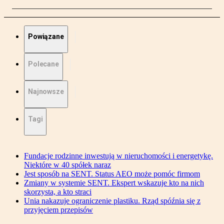
Powiązane
Polecane
Najnowsze
Tagi
Fundacje rodzinne inwestują w nieruchomości i energetykę.
Niektóre w 40 spółek naraz
Jest sposób na SENT. Status AEO może pomóc firmom
Zmiany w systemie SENT. Ekspert wskazuje kto na nich
skorzysta, a kto straci
Unia nakazuje ograniczenie plastiku. Rząd spóźnia się z
przyjęciem przepisów