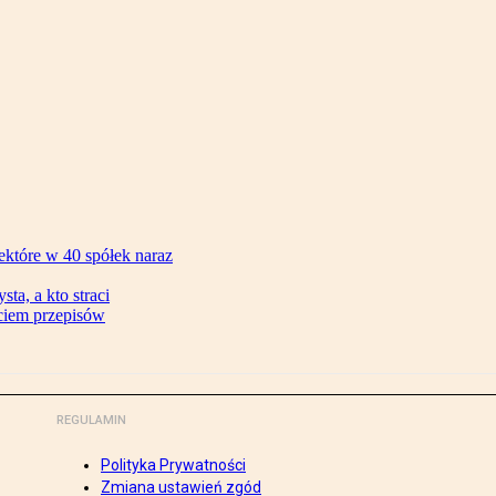
ektóre w 40 spółek naraz
ta, a kto straci
ęciem przepisów
REGULAMIN
Polityka Prywatności
Zmiana ustawień zgód