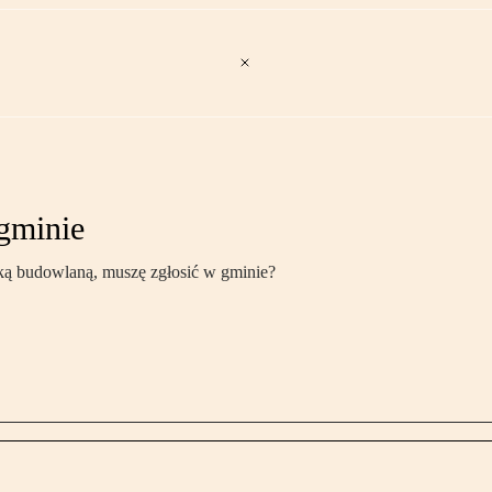
gminie
uką budowlaną, muszę zgłosić w gminie?