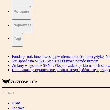
Polecane
Najnowsze
Tagi
Fundacje rodzinne inwestują w nieruchomości i energetykę. Ni
Jest sposób na SENT. Status AEO może pomóc firmom
Zmiany w systemie SENT. Ekspert wskazuje kto na nich skorzys
Unia nakazuje ograniczenie plastiku. Rząd spóźnia się z przyj
KONTAKT
O nas
Kontakt