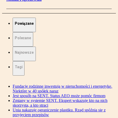
Powiązane
Polecane
Najnowsze
Tagi
Fundacje rodzinne inwestują w nieruchomości i energetykę.
Niektóre w 40 spółek naraz
Jest sposób na SENT. Status AEO może pomóc firmom
Zmiany w systemie SENT. Ekspert wskazuje kto na nich
skorzysta, a kto straci
Unia nakazuje ograniczenie plastiku. Rząd spóźnia się z
przyjęciem przepisów