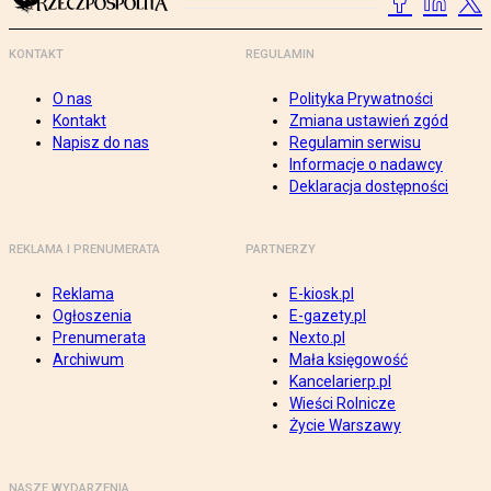
KONTAKT
REGULAMIN
O nas
Polityka Prywatności
Kontakt
Zmiana ustawień zgód
Napisz do nas
Regulamin serwisu
Informacje o nadawcy
Deklaracja dostępności
REKLAMA I PRENUMERATA
PARTNERZY
Reklama
E-kiosk.pl
Ogłoszenia
E-gazety.pl
Prenumerata
Nexto.pl
Archiwum
Mała księgowość
Kancelarierp.pl
Wieści Rolnicze
Życie Warszawy
NASZE WYDARZENIA