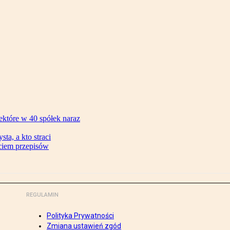
ektóre w 40 spółek naraz
ta, a kto straci
ęciem przepisów
REGULAMIN
Polityka Prywatności
Zmiana ustawień zgód