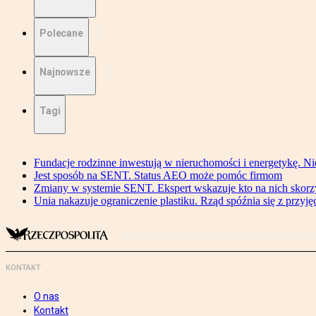
Polecane
Najnowsze
Tagi
Fundacje rodzinne inwestują w nieruchomości i energetykę. Ni
Jest sposób na SENT. Status AEO może pomóc firmom
Zmiany w systemie SENT. Ekspert wskazuje kto na nich skorzys
Unia nakazuje ograniczenie plastiku. Rząd spóźnia się z przyj
KONTAKT
O nas
Kontakt