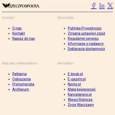
KONTAKT
REGULAMIN
O nas
Polityka Prywatności
Kontakt
Zmiana ustawień zgód
Napisz do nas
Regulamin serwisu
Informacje o nadawcy
Deklaracja dostępności
REKLAMA I PRENUMERATA
PARTNERZY
Reklama
E-kiosk.pl
Ogłoszenia
E-gazety.pl
Prenumerata
Nexto.pl
Archiwum
Mała księgowość
Kancelarierp.pl
Wieści Rolnicze
Życie Warszawy