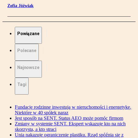
Zofia Jóźwiak
Powiązane
Polecane
Najnowsze
Tagi
Fundacje rodzinne inwestują w nieruchomości i energetykę.
Niektóre w 40 spółek naraz
Jest sposób na SENT. Status AEO może pomóc firmom
Zmiany w systemie SENT. Ekspert wskazuje kto na nich
skorzysta, a kto straci
Unia nakazuje ograniczenie plastiku. Rząd spóźnia się z