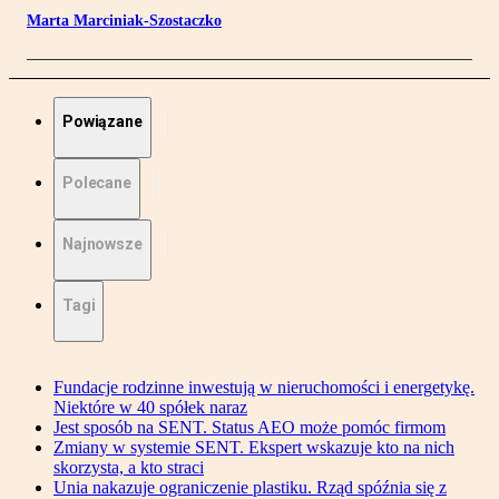
Marta Marciniak-Szostaczko
Powiązane
Polecane
Najnowsze
Tagi
Fundacje rodzinne inwestują w nieruchomości i energetykę.
Niektóre w 40 spółek naraz
Jest sposób na SENT. Status AEO może pomóc firmom
Zmiany w systemie SENT. Ekspert wskazuje kto na nich
skorzysta, a kto straci
Unia nakazuje ograniczenie plastiku. Rząd spóźnia się z