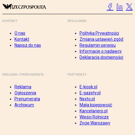
KONTAKT
REGULAMIN
O nas
Polityka Prywatności
Kontakt
Zmiana ustawień zgód
Napisz do nas
Regulamin serwisu
Informacje o nadawcy
Deklaracja dostępności
REKLAMA I PRENUMERATA
PARTNERZY
Reklama
E-kiosk.pl
Ogłoszenia
E-gazety.pl
Prenumerata
Nexto.pl
Archiwum
Mała księgowość
Kancelarierp.pl
Wieści Rolnicze
Życie Warszawy