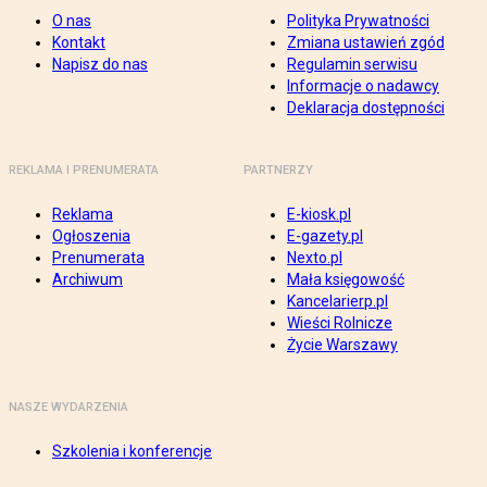
O nas
Polityka Prywatności
Kontakt
Zmiana ustawień zgód
Napisz do nas
Regulamin serwisu
Informacje o nadawcy
Deklaracja dostępności
REKLAMA I PRENUMERATA
PARTNERZY
Reklama
E-kiosk.pl
Ogłoszenia
E-gazety.pl
Prenumerata
Nexto.pl
Archiwum
Mała księgowość
Kancelarierp.pl
Wieści Rolnicze
Życie Warszawy
NASZE WYDARZENIA
Szkolenia i konferencje