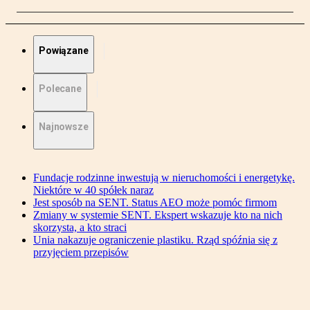
Powiązane
Polecane
Najnowsze
Fundacje rodzinne inwestują w nieruchomości i energetykę.
Niektóre w 40 spółek naraz
Jest sposób na SENT. Status AEO może pomóc firmom
Zmiany w systemie SENT. Ekspert wskazuje kto na nich
skorzysta, a kto straci
Unia nakazuje ograniczenie plastiku. Rząd spóźnia się z
przyjęciem przepisów