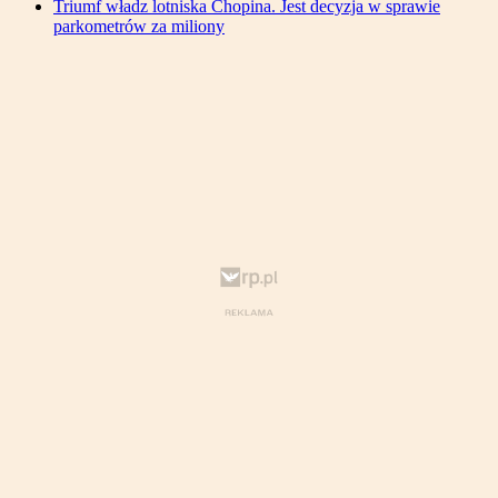
Triumf władz lotniska Chopina. Jest decyzja w sprawie
parkometrów za miliony