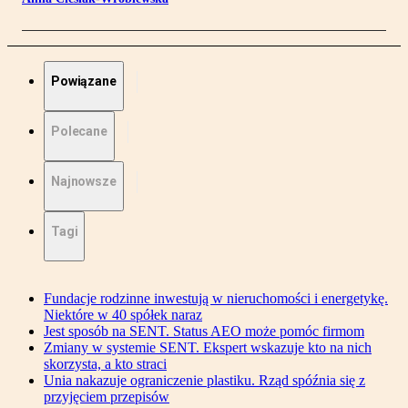
Powiązane
Polecane
Najnowsze
Tagi
Fundacje rodzinne inwestują w nieruchomości i energetykę.
Niektóre w 40 spółek naraz
Jest sposób na SENT. Status AEO może pomóc firmom
Zmiany w systemie SENT. Ekspert wskazuje kto na nich
skorzysta, a kto straci
Unia nakazuje ograniczenie plastiku. Rząd spóźnia się z
przyjęciem przepisów