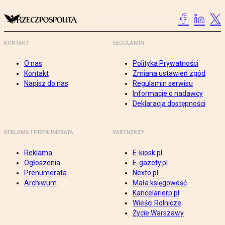
KONTAKT
REGULAMIN
O nas
Polityka Prywatności
Kontakt
Zmiana ustawień zgód
Napisz do nas
Regulamin serwisu
Informacje o nadawcy
Deklaracja dostępności
REKLAMA I PRENUMERATA
PARTNERZY
Reklama
E-kiosk.pl
Ogłoszenia
E-gazety.pl
Prenumerata
Nexto.pl
Archiwum
Mała księgowość
Kancelarierp.pl
Wieści Rolnicze
Życie Warszawy