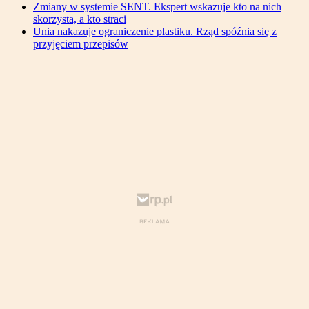
Zmiany w systemie SENT. Ekspert wskazuje kto na nich
skorzysta, a kto straci
Unia nakazuje ograniczenie plastiku. Rząd spóźnia się z
przyjęciem przepisów