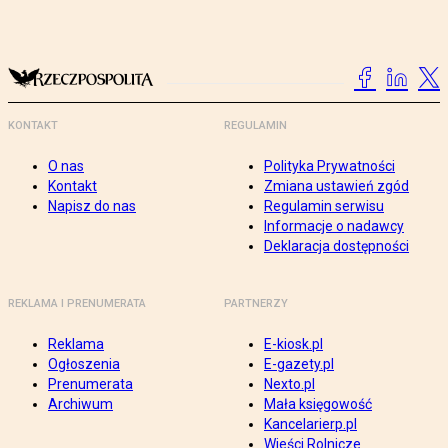
KONTAKT
REGULAMIN
O nas
Polityka Prywatności
Kontakt
Zmiana ustawień zgód
Napisz do nas
Regulamin serwisu
Informacje o nadawcy
Deklaracja dostępności
REKLAMA I PRENUMERATA
PARTNERZY
Reklama
E-kiosk.pl
Ogłoszenia
E-gazety.pl
Prenumerata
Nexto.pl
Archiwum
Mała księgowość
Kancelarierp.pl
Wieści Rolnicze