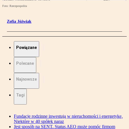
Foto: Rzeczpospolita
Zofia Jóźwiak
Powiązane
Polecane
Najnowsze
Tagi
Fundacje rodzinne inwestują w nieruchomości i energetykę.
Niektóre w 40 spółek naraz
Jest sposób na SENT. Status AEO może pomóc firmom