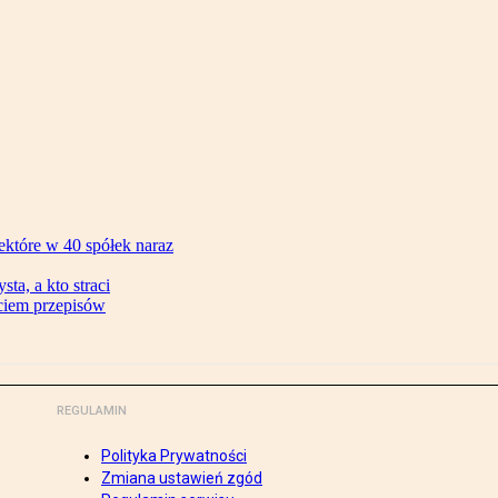
ektóre w 40 spółek naraz
ta, a kto straci
ęciem przepisów
REGULAMIN
Polityka Prywatności
Zmiana ustawień zgód