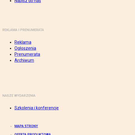
Napisz do nas
REKLAMA I PRENUMERATA
Reklama
Ogłoszenia
Prenumerata
Archiwum
NASZE WYDARZENIA
Szkolenia i konferencje
MAPA STRONY
OFERTA PRODUKTOWA