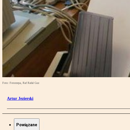
Foto: Fotorzepa, Raf Rafał Guz
Artur Jezierski
Powiązane