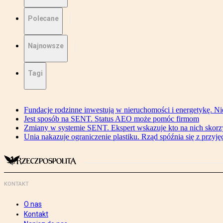
Polecane
Najnowsze
Tagi
Fundacje rodzinne inwestują w nieruchomości i energetykę. Ni
Jest sposób na SENT. Status AEO może pomóc firmom
Zmiany w systemie SENT. Ekspert wskazuje kto na nich skorzys
Unia nakazuje ograniczenie plastiku. Rząd spóźnia się z przyj
KONTAKT
O nas
Kontakt