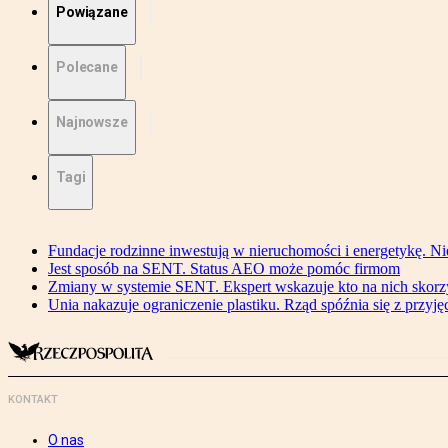
Powiązane
Polecane
Najnowsze
Tagi
Fundacje rodzinne inwestują w nieruchomości i energetykę. Ni
Jest sposób na SENT. Status AEO może pomóc firmom
Zmiany w systemie SENT. Ekspert wskazuje kto na nich skorzys
Unia nakazuje ograniczenie plastiku. Rząd spóźnia się z przyj
KONTAKT
O nas