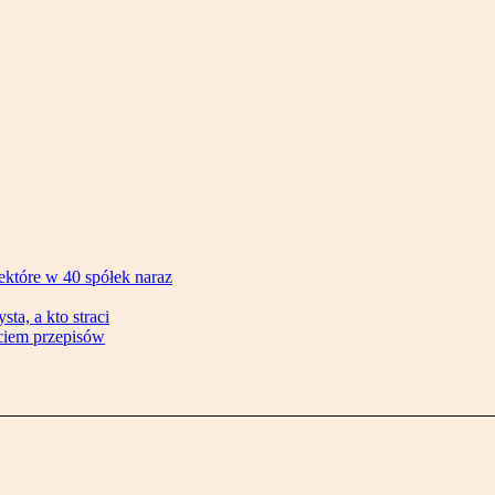
ektóre w 40 spółek naraz
ta, a kto straci
ęciem przepisów