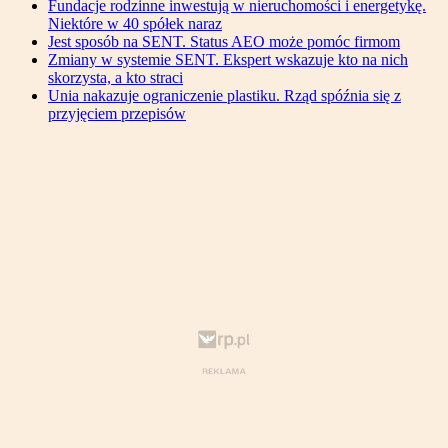
Fundacje rodzinne inwestują w nieruchomości i energetykę.
Niektóre w 40 spółek naraz
Jest sposób na SENT. Status AEO może pomóc firmom
Zmiany w systemie SENT. Ekspert wskazuje kto na nich
skorzysta, a kto straci
Unia nakazuje ograniczenie plastiku. Rząd spóźnia się z
przyjęciem przepisów