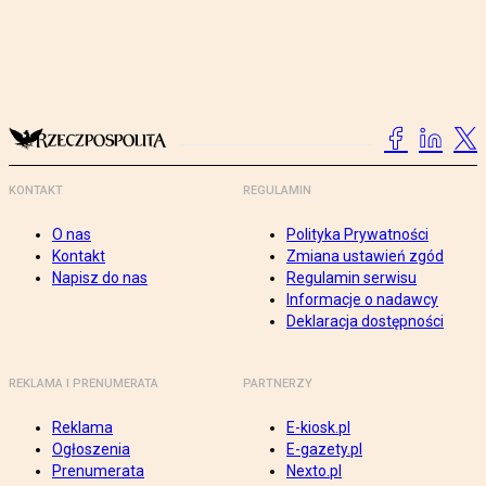
KONTAKT
REGULAMIN
O nas
Polityka Prywatności
Kontakt
Zmiana ustawień zgód
Napisz do nas
Regulamin serwisu
Informacje o nadawcy
Deklaracja dostępności
REKLAMA I PRENUMERATA
PARTNERZY
Reklama
E-kiosk.pl
Ogłoszenia
E-gazety.pl
Prenumerata
Nexto.pl