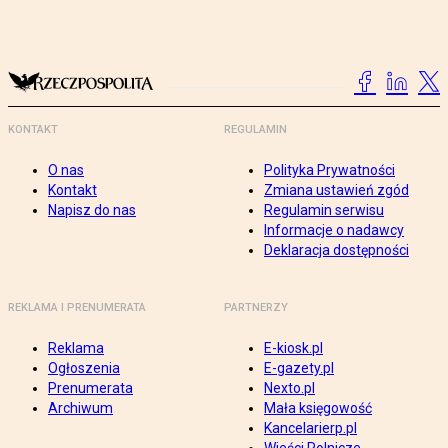
KONTAKT
REGULAMIN
O nas
Polityka Prywatności
Kontakt
Zmiana ustawień zgód
Napisz do nas
Regulamin serwisu
Informacje o nadawcy
Deklaracja dostępności
REKLAMA I PRENUMERATA
PARTNERZY
Reklama
E-kiosk.pl
Ogłoszenia
E-gazety.pl
Prenumerata
Nexto.pl
Archiwum
Mała księgowość
Kancelarierp.pl