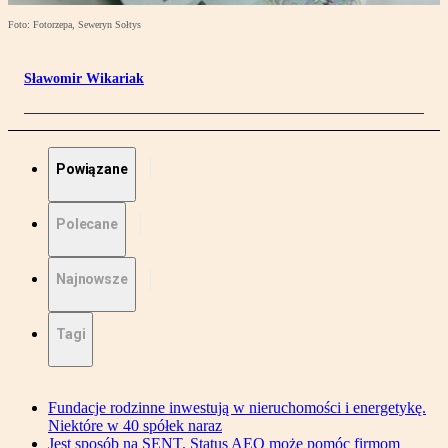
Foto: Fotorzepa, Seweryn Sołtys
Sławomir Wikariak
Powiązane
Polecane
Najnowsze
Tagi
Fundacje rodzinne inwestują w nieruchomości i energetykę.
Niektóre w 40 spółek naraz
Jest sposób na SENT. Status AEO może pomóc firmom