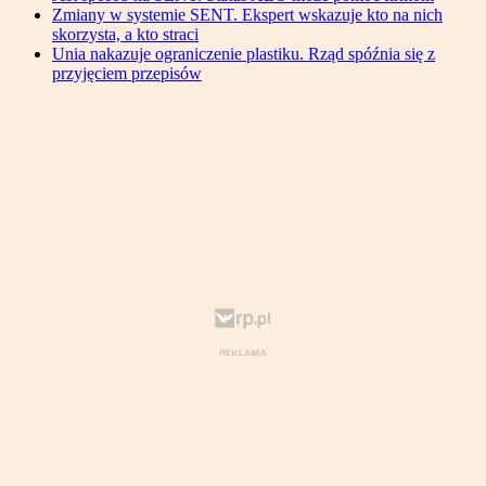
Zmiany w systemie SENT. Ekspert wskazuje kto na nich
skorzysta, a kto straci
Unia nakazuje ograniczenie plastiku. Rząd spóźnia się z
przyjęciem przepisów