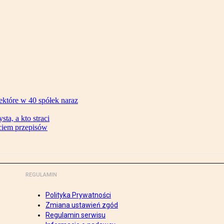
ektóre w 40 spółek naraz
ta, a kto straci
ęciem przepisów
REGULAMIN
Polityka Prywatności
Zmiana ustawień zgód
Regulamin serwisu