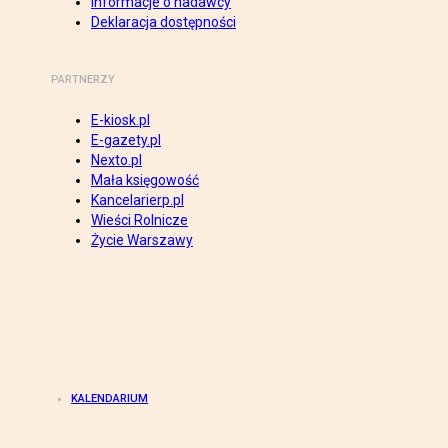
Informacje o nadawcy
Deklaracja dostępności
PARTNERZY
E-kiosk.pl
E-gazety.pl
Nexto.pl
Mała księgowość
Kancelarierp.pl
Wieści Rolnicze
Życie Warszawy
KALENDARIUM