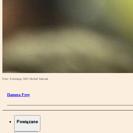
Foto: Fotorzepa, MW Michał Walczak
Danuta Frey
Powiązane