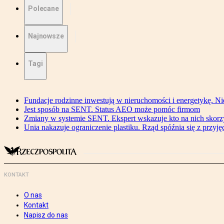
Polecane
Najnowsze
Tagi
Fundacje rodzinne inwestują w nieruchomości i energetykę. Ni
Jest sposób na SENT. Status AEO może pomóc firmom
Zmiany w systemie SENT. Ekspert wskazuje kto na nich skorzys
Unia nakazuje ograniczenie plastiku. Rząd spóźnia się z przyj
KONTAKT
O nas
Kontakt
Napisz do nas