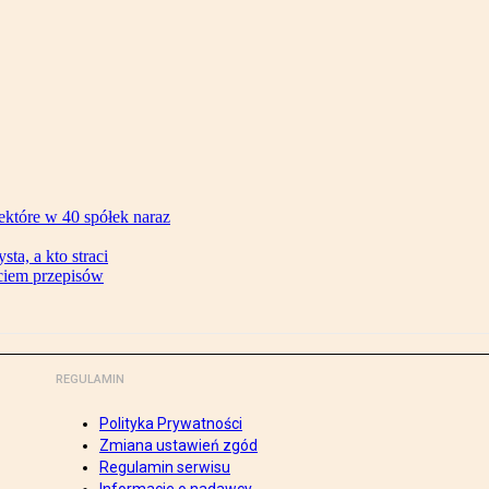
ektóre w 40 spółek naraz
ta, a kto straci
ęciem przepisów
REGULAMIN
Polityka Prywatności
Zmiana ustawień zgód
Regulamin serwisu