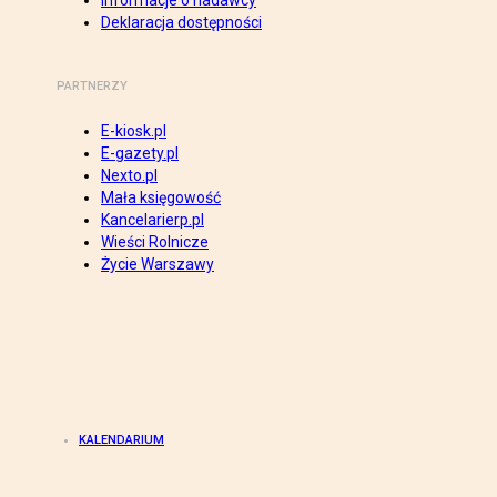
Informacje o nadawcy
Deklaracja dostępności
PARTNERZY
E-kiosk.pl
E-gazety.pl
Nexto.pl
Mała księgowość
Kancelarierp.pl
Wieści Rolnicze
Życie Warszawy
KALENDARIUM