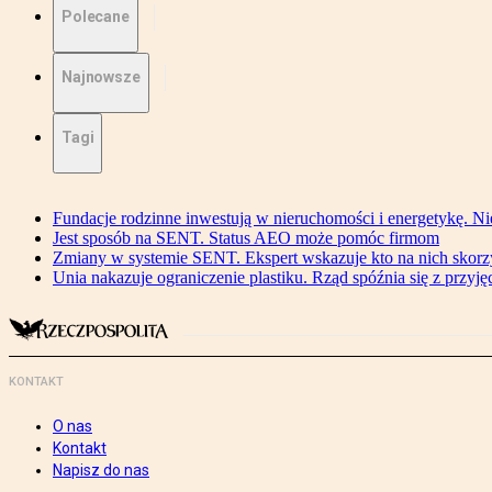
Polecane
Najnowsze
Tagi
Fundacje rodzinne inwestują w nieruchomości i energetykę. Ni
Jest sposób na SENT. Status AEO może pomóc firmom
Zmiany w systemie SENT. Ekspert wskazuje kto na nich skorzys
Unia nakazuje ograniczenie plastiku. Rząd spóźnia się z przyj
KONTAKT
O nas
Kontakt
Napisz do nas