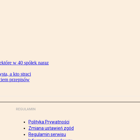
ektóre w 40 spółek naraz
ta, a kto straci
ęciem przepisów
REGULAMIN
Polityka Prywatności
Zmiana ustawień zgód
Regulamin serwisu