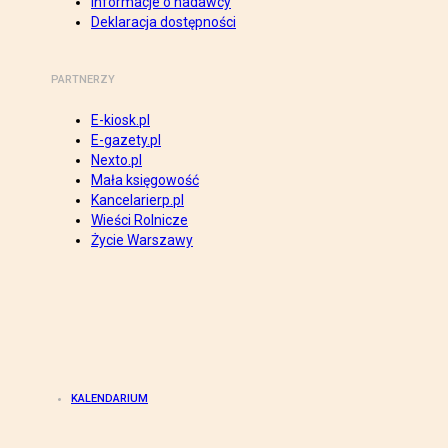
Informacje o nadawcy
Deklaracja dostępności
PARTNERZY
E-kiosk.pl
E-gazety.pl
Nexto.pl
Mała księgowość
Kancelarierp.pl
Wieści Rolnicze
Życie Warszawy
KALENDARIUM