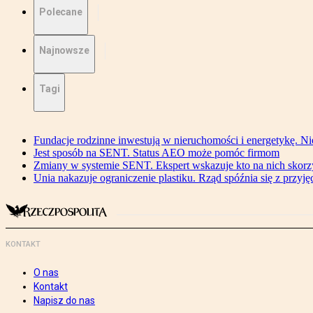
Polecane
Najnowsze
Tagi
Fundacje rodzinne inwestują w nieruchomości i energetykę. Ni
Jest sposób na SENT. Status AEO może pomóc firmom
Zmiany w systemie SENT. Ekspert wskazuje kto na nich skorzys
Unia nakazuje ograniczenie plastiku. Rząd spóźnia się z przyj
KONTAKT
O nas
Kontakt
Napisz do nas