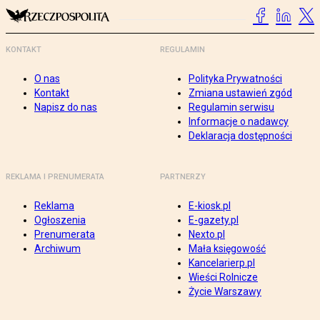
KONTAKT
REGULAMIN
O nas
Polityka Prywatności
Kontakt
Zmiana ustawień zgód
Napisz do nas
Regulamin serwisu
Informacje o nadawcy
Deklaracja dostępności
REKLAMA I PRENUMERATA
PARTNERZY
Reklama
E-kiosk.pl
Ogłoszenia
E-gazety.pl
Prenumerata
Nexto.pl
Archiwum
Mała księgowość
Kancelarierp.pl
Wieści Rolnicze
Życie Warszawy