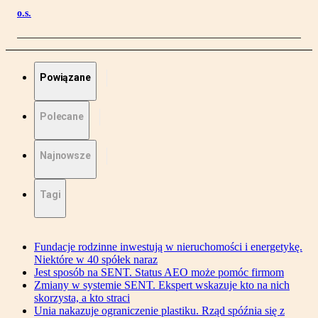
o.s.
Powiązane
Polecane
Najnowsze
Tagi
Fundacje rodzinne inwestują w nieruchomości i energetykę.
Niektóre w 40 spółek naraz
Jest sposób na SENT. Status AEO może pomóc firmom
Zmiany w systemie SENT. Ekspert wskazuje kto na nich
skorzysta, a kto straci
Unia nakazuje ograniczenie plastiku. Rząd spóźnia się z