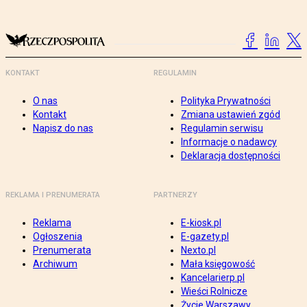
KONTAKT
REGULAMIN
O nas
Polityka Prywatności
Kontakt
Zmiana ustawień zgód
Napisz do nas
Regulamin serwisu
Informacje o nadawcy
Deklaracja dostępności
REKLAMA I PRENUMERATA
PARTNERZY
Reklama
E-kiosk.pl
Ogłoszenia
E-gazety.pl
Prenumerata
Nexto.pl
Archiwum
Mała księgowość
Kancelarierp.pl
Wieści Rolnicze
Życie Warszawy