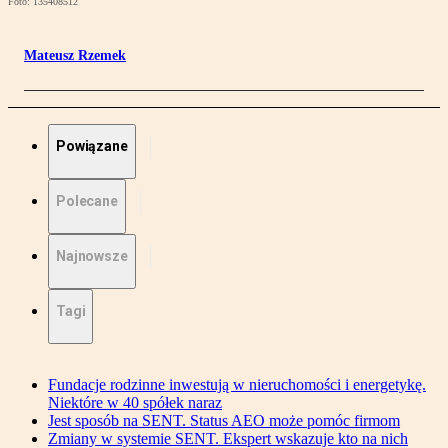
Foto: 135408512
Mateusz Rzemek
Powiązane
Polecane
Najnowsze
Tagi
Fundacje rodzinne inwestują w nieruchomości i energetykę.
Niektóre w 40 spółek naraz
Jest sposób na SENT. Status AEO może pomóc firmom
Zmiany w systemie SENT. Ekspert wskazuje kto na nich