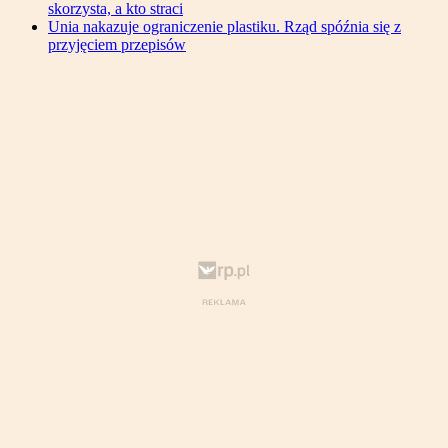
skorzysta, a kto straci
Unia nakazuje ograniczenie plastiku. Rząd spóźnia się z
przyjęciem przepisów