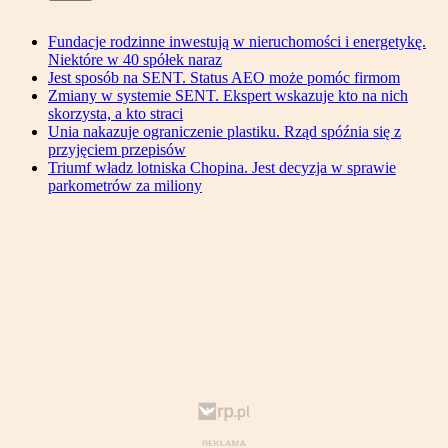
Fundacje rodzinne inwestują w nieruchomości i energetykę.
Niektóre w 40 spółek naraz
Jest sposób na SENT. Status AEO może pomóc firmom
Zmiany w systemie SENT. Ekspert wskazuje kto na nich
skorzysta, a kto straci
Unia nakazuje ograniczenie plastiku. Rząd spóźnia się z
przyjęciem przepisów
Triumf władz lotniska Chopina. Jest decyzja w sprawie
parkometrów za miliony