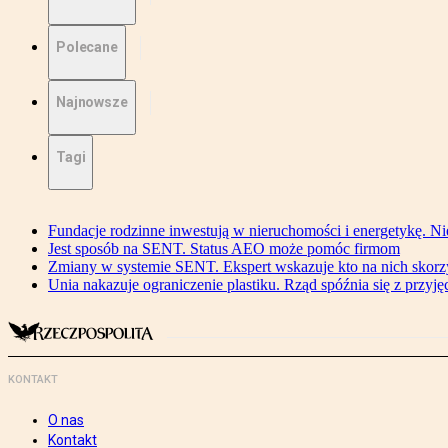
Polecane
Najnowsze
Tagi
Fundacje rodzinne inwestują w nieruchomości i energetykę. Ni
Jest sposób na SENT. Status AEO może pomóc firmom
Zmiany w systemie SENT. Ekspert wskazuje kto na nich skorzys
Unia nakazuje ograniczenie plastiku. Rząd spóźnia się z przyj
KONTAKT
O nas
Kontakt