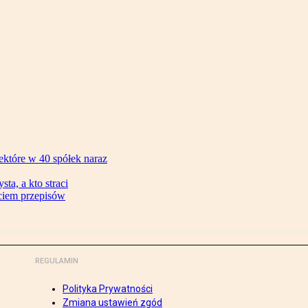
ektóre w 40 spółek naraz
ta, a kto straci
ęciem przepisów
REGULAMIN
Polityka Prywatności
Zmiana ustawień zgód