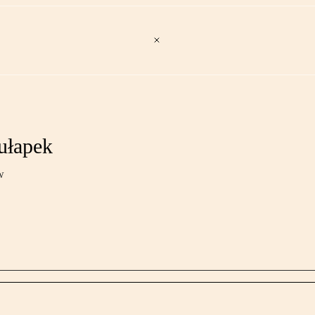
ułapek
w