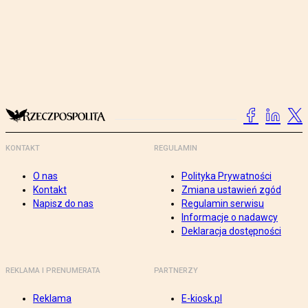
KONTAKT
REGULAMIN
O nas
Polityka Prywatności
Kontakt
Zmiana ustawień zgód
Napisz do nas
Regulamin serwisu
Informacje o nadawcy
Deklaracja dostępności
REKLAMA I PRENUMERATA
PARTNERZY
Reklama
E-kiosk.pl