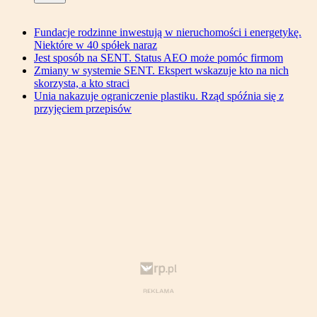
Fundacje rodzinne inwestują w nieruchomości i energetykę.
Niektóre w 40 spółek naraz
Jest sposób na SENT. Status AEO może pomóc firmom
Zmiany w systemie SENT. Ekspert wskazuje kto na nich
skorzysta, a kto straci
Unia nakazuje ograniczenie plastiku. Rząd spóźnia się z
przyjęciem przepisów