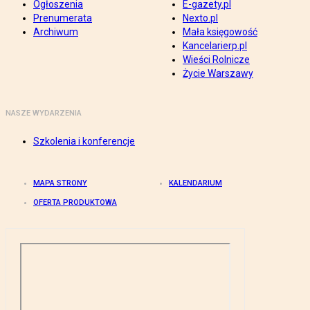
Ogłoszenia
E-gazety.pl
Prenumerata
Nexto.pl
Archiwum
Mała księgowość
Kancelarierp.pl
Wieści Rolnicze
Życie Warszawy
NASZE WYDARZENIA
Szkolenia i konferencje
MAPA STRONY
KALENDARIUM
OFERTA PRODUKTOWA