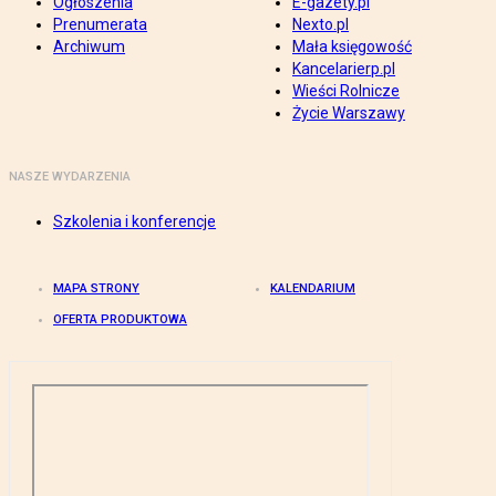
Ogłoszenia
E-gazety.pl
Prenumerata
Nexto.pl
Archiwum
Mała księgowość
Kancelarierp.pl
Wieści Rolnicze
Życie Warszawy
NASZE WYDARZENIA
Szkolenia i konferencje
MAPA STRONY
KALENDARIUM
OFERTA PRODUKTOWA