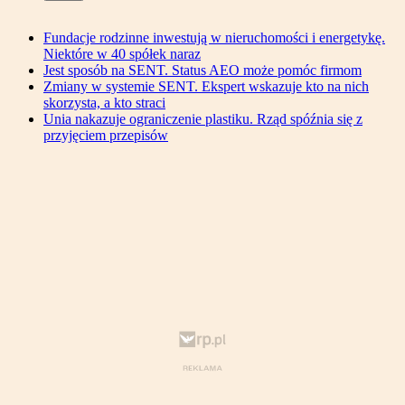
Fundacje rodzinne inwestują w nieruchomości i energetykę.
Niektóre w 40 spółek naraz
Jest sposób na SENT. Status AEO może pomóc firmom
Zmiany w systemie SENT. Ekspert wskazuje kto na nich
skorzysta, a kto straci
Unia nakazuje ograniczenie plastiku. Rząd spóźnia się z
przyjęciem przepisów