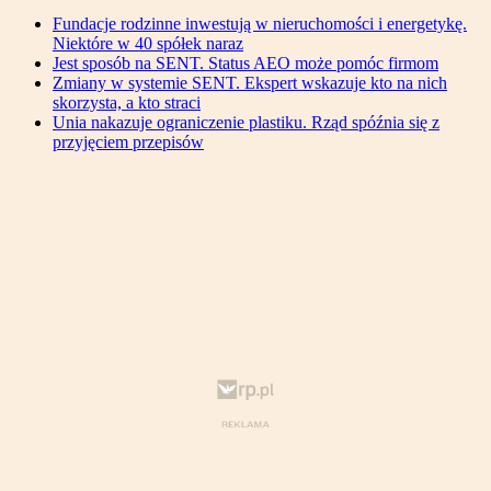
Fundacje rodzinne inwestują w nieruchomości i energetykę.
Niektóre w 40 spółek naraz
Jest sposób na SENT. Status AEO może pomóc firmom
Zmiany w systemie SENT. Ekspert wskazuje kto na nich
skorzysta, a kto straci
Unia nakazuje ograniczenie plastiku. Rząd spóźnia się z
przyjęciem przepisów