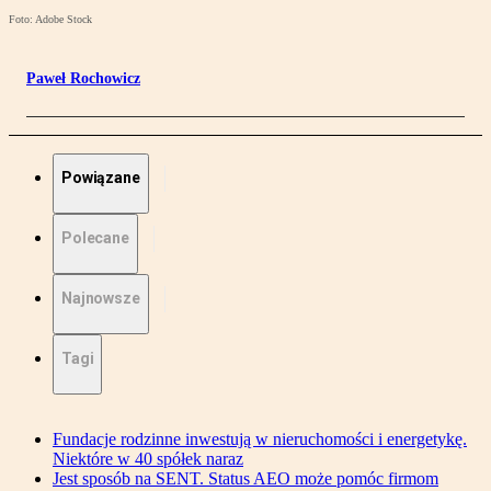
Foto: Adobe Stock
Paweł Rochowicz
Powiązane
Polecane
Najnowsze
Tagi
Fundacje rodzinne inwestują w nieruchomości i energetykę.
Niektóre w 40 spółek naraz
Jest sposób na SENT. Status AEO może pomóc firmom