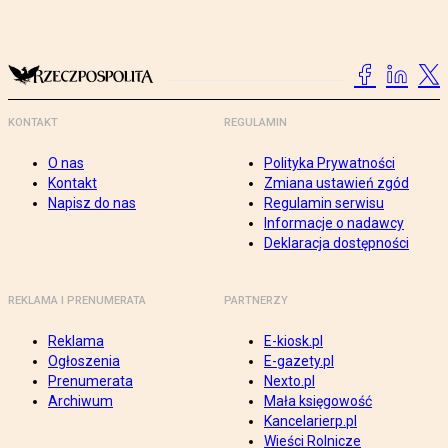
KONTAKT
REGULAMIN
O nas
Polityka Prywatności
Kontakt
Zmiana ustawień zgód
Napisz do nas
Regulamin serwisu
Informacje o nadawcy
Deklaracja dostępności
REKLAMA I PRENUMERATA
PARTNERZY
Reklama
E-kiosk.pl
Ogłoszenia
E-gazety.pl
Prenumerata
Nexto.pl
Archiwum
Mała księgowość
Kancelarierp.pl
Wieści Rolnicze