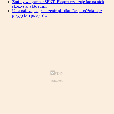
Zmiany w systemie SENT. Ekspert wskazuje kto na nich
skorzysta, a kto straci
Unia nakazuje ograniczenie plastiku. Rząd spóźnia się z
przyjęciem przepisów