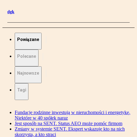
dgk
Powiązane
Polecane
Najnowsze
Tagi
Fundacje rodzinne inwestują w nieruchomości i energetykę.
Niektóre w 40 spółek naraz
Jest sposób na SENT. Status AEO może pomóc firmom
Zmiany w systemie SENT. Ekspert wskazuje kto na nich
skorzysta, a kto straci