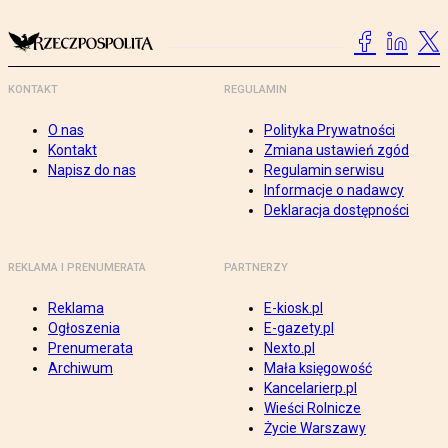
KONTAKT
REGULAMIN
O nas
Polityka Prywatności
Kontakt
Zmiana ustawień zgód
Napisz do nas
Regulamin serwisu
Informacje o nadawcy
Deklaracja dostępności
REKLAMA I PRENUMERATA
PARTNERZY
Reklama
E-kiosk.pl
Ogłoszenia
E-gazety.pl
Prenumerata
Nexto.pl
Archiwum
Mała księgowość
Kancelarierp.pl
Wieści Rolnicze
Życie Warszawy