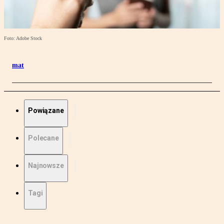
Foto: Adobe Stock
mat
Powiązane
Polecane
Najnowsze
Tagi