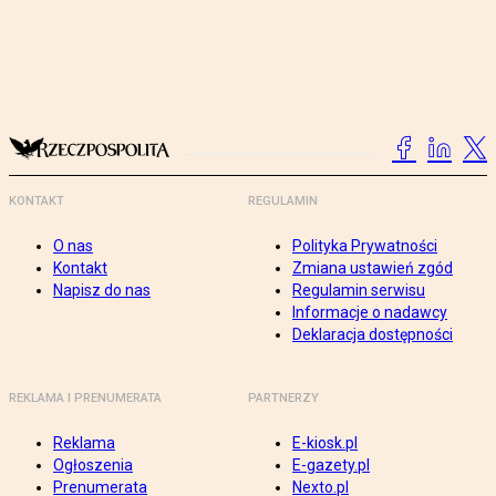
KONTAKT
REGULAMIN
O nas
Polityka Prywatności
Kontakt
Zmiana ustawień zgód
Napisz do nas
Regulamin serwisu
Informacje o nadawcy
Deklaracja dostępności
REKLAMA I PRENUMERATA
PARTNERZY
Reklama
E-kiosk.pl
Ogłoszenia
E-gazety.pl
Prenumerata
Nexto.pl