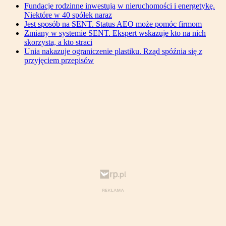
Fundacje rodzinne inwestują w nieruchomości i energetykę.
Niektóre w 40 spółek naraz
Jest sposób na SENT. Status AEO może pomóc firmom
Zmiany w systemie SENT. Ekspert wskazuje kto na nich
skorzysta, a kto straci
Unia nakazuje ograniczenie plastiku. Rząd spóźnia się z
przyjęciem przepisów