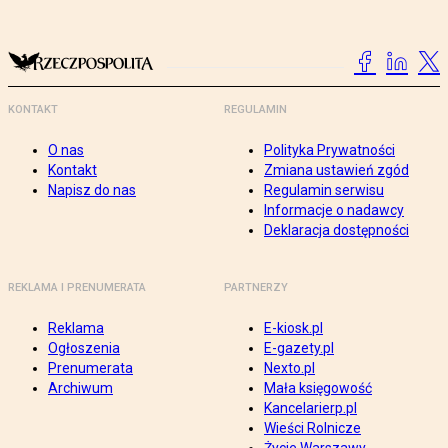
KONTAKT
REGULAMIN
O nas
Polityka Prywatności
Kontakt
Zmiana ustawień zgód
Napisz do nas
Regulamin serwisu
Informacje o nadawcy
Deklaracja dostępności
REKLAMA I PRENUMERATA
PARTNERZY
Reklama
E-kiosk.pl
Ogłoszenia
E-gazety.pl
Prenumerata
Nexto.pl
Archiwum
Mała księgowość
Kancelarierp.pl
Wieści Rolnicze