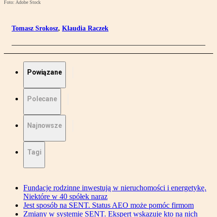
Foto: Adobe Stock
Tomasz Srokosz
,
Klaudia Raczek
Powiązane
Polecane
Najnowsze
Tagi
Fundacje rodzinne inwestują w nieruchomości i energetykę.
Niektóre w 40 spółek naraz
Jest sposób na SENT. Status AEO może pomóc firmom
Zmiany w systemie SENT. Ekspert wskazuje kto na nich