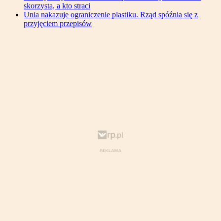
skorzysta, a kto straci
Unia nakazuje ograniczenie plastiku. Rząd spóźnia się z
przyjęciem przepisów