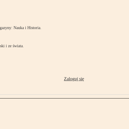
!
azyny: Nauka i Historia.
ki i ze świata.
Zaloguj się