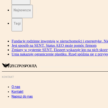
Najnowsze
Tagi
Fundacje rodzinne inwestują w nieruchomości i energetykę. Ni
Jest sposób na SENT. Status AEO może pomóc firmom
Zmiany w systemie SENT. Ekspert wskazuje kto na nich skorzys
Unia nakazuje ograniczenie plastiku. Rząd spóźnia się z przyj
KONTAKT
O nas
Kontakt
Napisz do nas