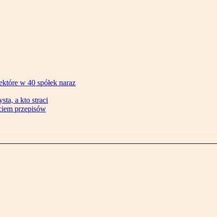
ektóre w 40 spółek naraz
ta, a kto straci
ęciem przepisów