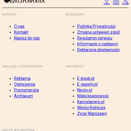
KONTAKT
REGULAMIN
O nas
Polityka Prywatności
Kontakt
Zmiana ustawień zgód
Napisz do nas
Regulamin serwisu
Informacje o nadawcy
Deklaracja dostępności
REKLAMA I PRENUMERATA
PARTNERZY
Reklama
E-kiosk.pl
Ogłoszenia
E-gazety.pl
Prenumerata
Nexto.pl
Archiwum
Mała księgowość
Kancelarierp.pl
Wieści Rolnicze
Życie Warszawy
NASZE WYDARZENIA