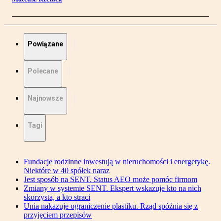
Powiązane
Polecane
Najnowsze
Tagi
Fundacje rodzinne inwestują w nieruchomości i energetykę.
Niektóre w 40 spółek naraz
Jest sposób na SENT. Status AEO może pomóc firmom
Zmiany w systemie SENT. Ekspert wskazuje kto na nich
skorzysta, a kto straci
Unia nakazuje ograniczenie plastiku. Rząd spóźnia się z
przyjęciem przepisów