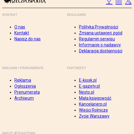
KONTAKT
REGULAMIN
O nas
Polityka Prywatności
Kontakt
Zmiana ustawień zgód
Napisz do nas
Regulamin serwisu
Informacje o nadawcy
Deklaracja dostępności
REKLAMA I PRENUMERATA
PARTNERZY
Reklama
E-kiosk.pl
Ogłoszenia
E-gazety.pl
Prenumerata
Nexto.pl
Archiwum
Mała księgowość
Kancelarierp.pl
Wieści Rolnicze
Życie Warszawy
NASZE WYDARZENIA