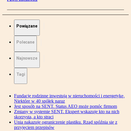
Powiązane
Polecane
Najnowsze
Tagi
Fundacje rodzinne inwestują w nieruchomości i energetykę.
Niektóre w 40 spółek naraz
Jest sposób na SENT. Status AEO może pomóc firmom
Zmiany w systemie SENT. Ekspert wskazuje kto na nich
skorzysta, a kto straci
Unia nakazuje ograniczenie plastiku. Rząd spóźnia się z
przyjęciem przepisów