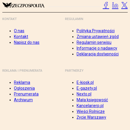
KONTAKT
REGULAMIN
O nas
Polityka Prywatności
Kontakt
Zmiana ustawień zgód
Napisz do nas
Regulamin serwisu
Informacje o nadawcy
Deklaracja dostępności
REKLAMA I PRENUMERATA
PARTNERZY
Reklama
E-kiosk.pl
Ogłoszenia
E-gazety.pl
Prenumerata
Nexto.pl
Archiwum
Mała księgowość
Kancelarierp.pl
Wieści Rolnicze
Życie Warszawy