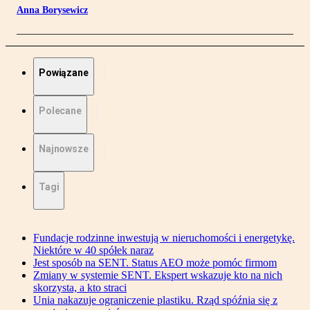
Anna Borysewicz
Powiązane
Polecane
Najnowsze
Tagi
Fundacje rodzinne inwestują w nieruchomości i energetykę.
Niektóre w 40 spółek naraz
Jest sposób na SENT. Status AEO może pomóc firmom
Zmiany w systemie SENT. Ekspert wskazuje kto na nich
skorzysta, a kto straci
Unia nakazuje ograniczenie plastiku. Rząd spóźnia się z