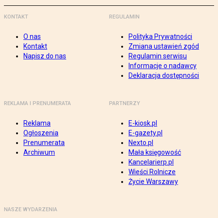
KONTAKT
REGULAMIN
O nas
Polityka Prywatności
Kontakt
Zmiana ustawień zgód
Napisz do nas
Regulamin serwisu
Informacje o nadawcy
Deklaracja dostępności
REKLAMA I PRENUMERATA
PARTNERZY
Reklama
E-kiosk.pl
Ogłoszenia
E-gazety.pl
Prenumerata
Nexto.pl
Archiwum
Mała księgowość
Kancelarierp.pl
Wieści Rolnicze
Życie Warszawy
NASZE WYDARZENIA