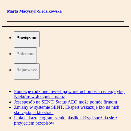
Marta Macyszyn-Śledzikowska
Powiązane
Polecane
Najnowsze
Fundacje rodzinne inwestują w nieruchomości i energetykę.
Niektóre w 40 spółek naraz
Jest sposób na SENT. Status AEO może pomóc firmom
Zmiany w systemie SENT. Ekspert wskazuje kto na nich
skorzysta, a kto straci
Unia nakazuje ograniczenie plastiku. Rząd spóźnia się z
przyjęciem przepisów