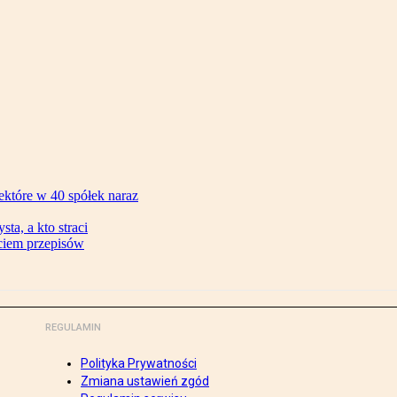
ektóre w 40 spółek naraz
ta, a kto straci
ęciem przepisów
REGULAMIN
Polityka Prywatności
Zmiana ustawień zgód