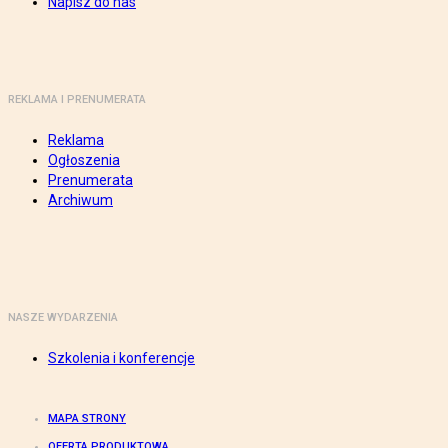
Napisz do nas
REKLAMA I PRENUMERATA
Reklama
Ogłoszenia
Prenumerata
Archiwum
NASZE WYDARZENIA
Szkolenia i konferencje
MAPA STRONY
OFERTA PRODUKTOWA