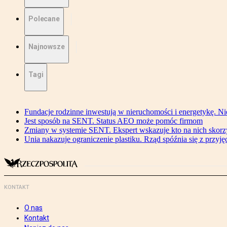
Polecane
Najnowsze
Tagi
Fundacje rodzinne inwestują w nieruchomości i energetykę. Ni
Jest sposób na SENT. Status AEO może pomóc firmom
Zmiany w systemie SENT. Ekspert wskazuje kto na nich skorzys
Unia nakazuje ograniczenie plastiku. Rząd spóźnia się z przyj
KONTAKT
O nas
Kontakt