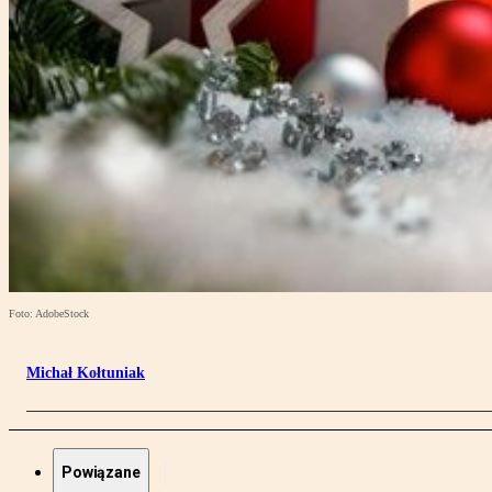
Foto: AdobeStock
Michał Kołtuniak
Powiązane