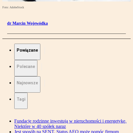
Foto: AdobeStock
dr Marcin Wojewódka
Powiązane
Polecane
Najnowsze
Tagi
Fundacje rodzinne inwestują w nieruchomości i energetykę.
Niektóre w 40 spółek naraz
Jest sposób na SENT. Status AEO może pomóc firmom