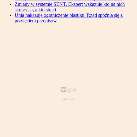
Zmiany w systemie SENT. Ekspert wskazuje kto na nich
skorzysta, a kto straci
Unia nakazuje ograniczenie plastiku. Rząd spóźnia się z
przyjęciem przepisów