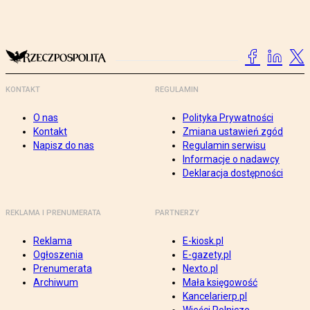
KONTAKT
REGULAMIN
O nas
Polityka Prywatności
Kontakt
Zmiana ustawień zgód
Napisz do nas
Regulamin serwisu
Informacje o nadawcy
Deklaracja dostępności
REKLAMA I PRENUMERATA
PARTNERZY
Reklama
E-kiosk.pl
Ogłoszenia
E-gazety.pl
Prenumerata
Nexto.pl
Archiwum
Mała księgowość
Kancelarierp.pl