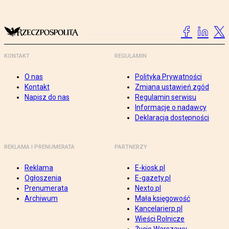
KONTAKT
REGULAMIN
O nas
Polityka Prywatności
Kontakt
Zmiana ustawień zgód
Napisz do nas
Regulamin serwisu
Informacje o nadawcy
Deklaracja dostępności
REKLAMA I PRENUMERATA
PARTNERZY
Reklama
E-kiosk.pl
Ogłoszenia
E-gazety.pl
Prenumerata
Nexto.pl
Archiwum
Mała księgowość
Kancelarierp.pl
Wieści Rolnicze