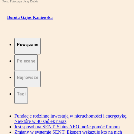
Foto: Fotorzepa, Jerzy Dudek
Dorota Gajos-Kaniewska
Powiązane
Polecane
Najnowsze
Tagi
Fundacje rodzinne inwestują w nieruchomości i energetykę.
Niektóre w 40 spółek naraz
Jest sposób na SENT. Status AEO może pomóc firmom
Zmiany w systemie SENT. Ekspert wskazuje kto na nich