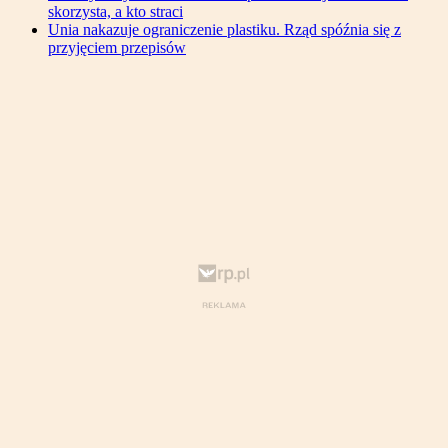
skorzysta, a kto straci
Unia nakazuje ograniczenie plastiku. Rząd spóźnia się z
przyjęciem przepisów